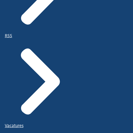
RSS
Vacatures