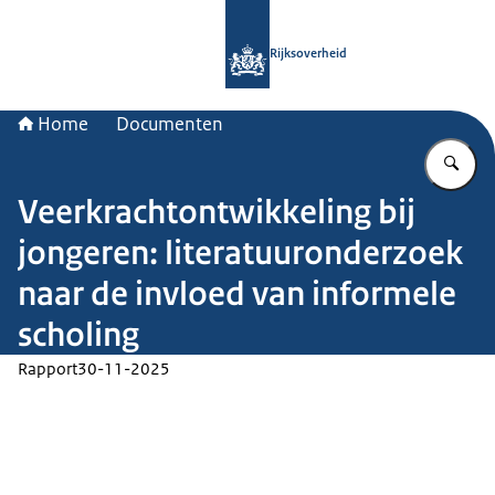
Naar de homepage van Rijksoverheid
Rijksoverheid
Home
Documenten
Vu
Veerkrachtontwikkeling bij
jongeren: literatuuronderzoek
naar de invloed van informele
scholing
Rapport
30-11-2025