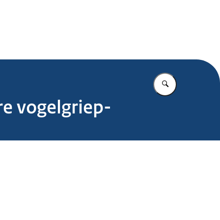
.nl
Vul in wat u z
re vogelgriep-