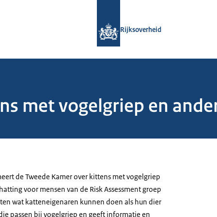
Naar de homepage van Rijksoverheid
Rijksoverheid
ens met vogelgriep en ande
eert de Tweede Kamer over kittens met vogelgriep
chatting voor mensen van de Risk Assessment groep
weten wat katteneigenaren kunnen doen als hun dier
die passen bij vogelgriep en geeft informatie en