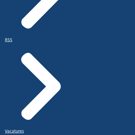
RSS
Vacatures