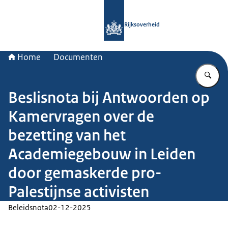
Naar de homepage van Rijksoverheid
Rijksoverheid
Home
Documenten
Vu
Beslisnota bij Antwoorden op
Kamervragen over de
bezetting van het
Academiegebouw in Leiden
door gemaskerde pro-
Palestijnse activisten
Beleidsnota
02-12-2025