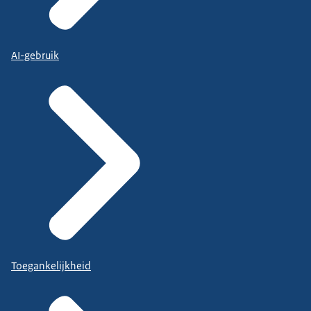
AI-gebruik
Toegankelijkheid