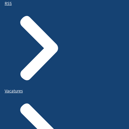
RSS
Vacatures