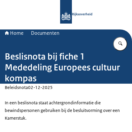
Naar de homepage van Rijksoverheid
Rijksoverheid
Home
Documenten
Vu
Beslisnota bij fiche 1
Mededeling Europees cultuur
kompas
Beleidsnota
02-12-2025
In een beslisnota staat achtergrondinformatie die
bewindspersonen gebruiken bij de besluitvorming over een
Kamerstuk.