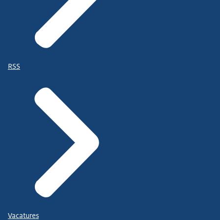
RSS
Vacatures