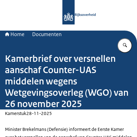
Naar de homepage van Rijksoverheid
Rijksoverheid
Home
Documenten
Vu
Kamerbrief over versnellen
aanschaf Counter-UAS
middelen wegens
Wetgevingsoverleg (WGO) van
26 november 2025
Kamerstuk
28-11-2025
Minister Brekelmans (Defensie) informeert de Eerste Kamer