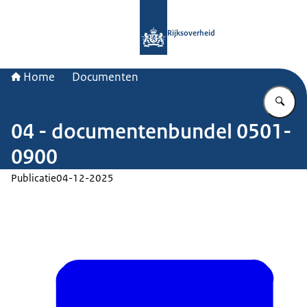
Naar de homepage van Rijksoverheid
Rijksoverheid
Home
Documenten
Vu
04 - documentenbundel 0501-
0900
Publicatie
04-12-2025