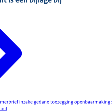
 is een bijlage bij
merbrief inzake gedane toezegging openbaarmaking 
tand