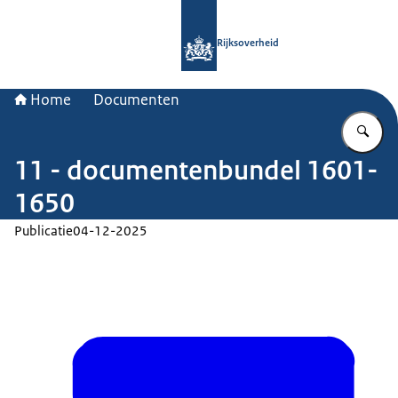
Naar de homepage van Rijksoverheid
Rijksoverheid
Home
Documenten
Vu
11 - documentenbundel 1601-
1650
Publicatie
04-12-2025