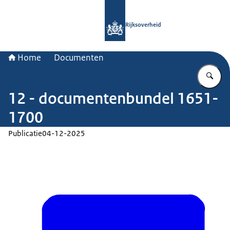
Naar de homepage van Rijksoverheid
Rijksoverheid
Home
Documenten
Vu
12 - documentenbundel 1651-
1700
Publicatie
04-12-2025