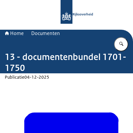
Naar de homepage van Rijksoverheid
Rijksoverheid
Home
Documenten
Vu
13 - documentenbundel 1701-
1750
Publicatie
04-12-2025