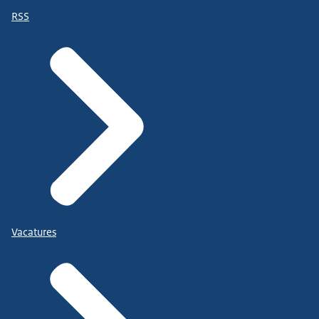
RSS
Vacatures