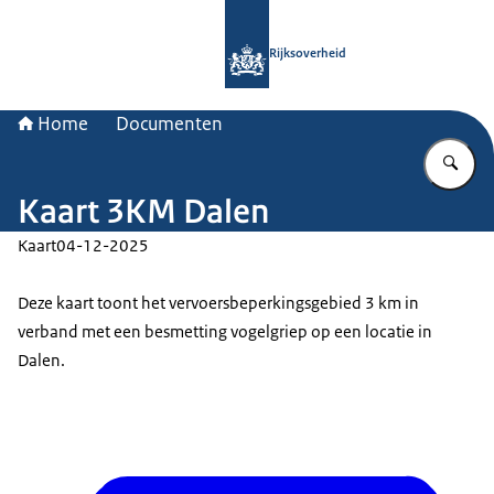
Naar de homepage van Rijksoverheid
Rijksoverheid
Home
Documenten
Vu
Kaart 3KM Dalen
Kaart
04-12-2025
Deze kaart toont het vervoersbeperkingsgebied 3 km in
verband met een besmetting vogelgriep op een locatie in
Dalen.