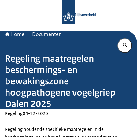
Naar de homepage van Rijksoverheid
Rijksoverheid
Home
Documenten
Vu
Regeling maatregelen
beschermings- en
bewakingszone
hoogpathogene vogelgriep
Dalen 2025
Regeling
04-12-2025
Regeling houdende specifieke maatregelen in de