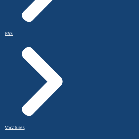
RSS
Vacatures