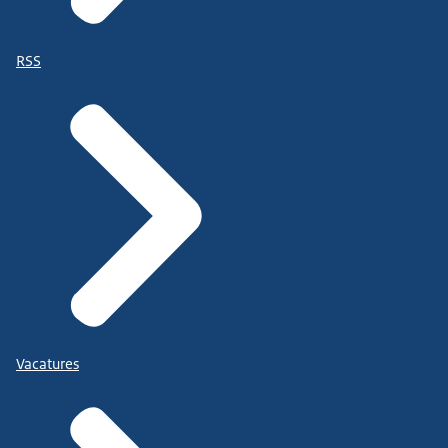
RSS
Vacatures