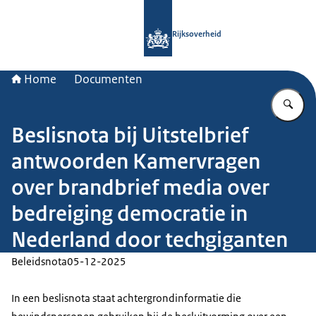
Naar de homepage van Rijksoverheid
Rijksoverheid
Home
Documenten
Vu
Beslisnota bij Uitstelbrief
antwoorden Kamervragen
over brandbrief media over
bedreiging democratie in
Nederland door techgiganten
Beleidsnota
05-12-2025
In een beslisnota staat achtergrondinformatie die