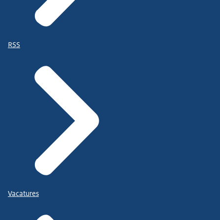
RSS
Vacatures