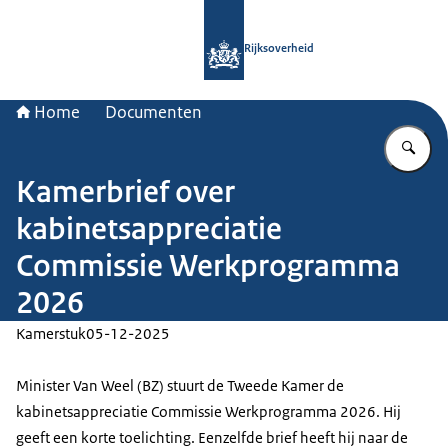
Naar de homepage van Rijksoverheid
Rijksoverheid
Home
Documenten
Vu
Kamerbrief over
kabinetsappreciatie
Commissie Werkprogramma
2026
Kamerstuk
05-12-2025
Minister Van Weel (BZ) stuurt de Tweede Kamer de
kabinetsappreciatie Commissie Werkprogramma 2026. Hij
geeft een korte toelichting. Eenzelfde brief heeft hij naar de