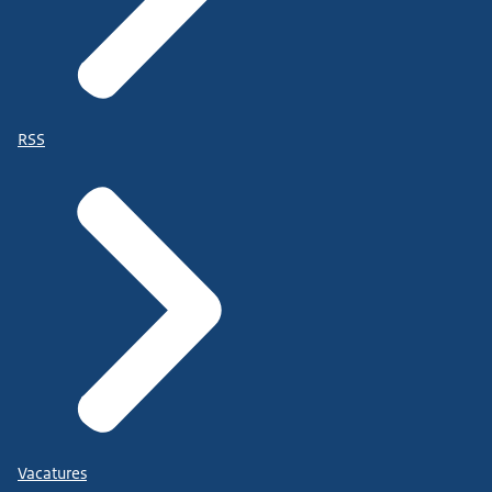
RSS
Vacatures