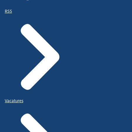
RSS
Vacatures