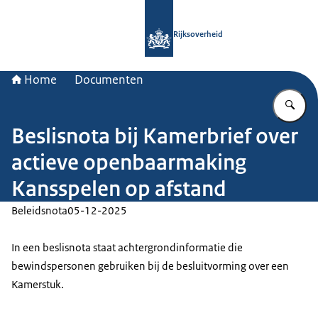
Naar de homepage van Rijksoverheid
Rijksoverheid
Home
Documenten
Vu
Beslisnota bij Kamerbrief over
actieve openbaarmaking
Kansspelen op afstand
Beleidsnota
05-12-2025
In een beslisnota staat achtergrondinformatie die
bewindspersonen gebruiken bij de besluitvorming over een
Kamerstuk.