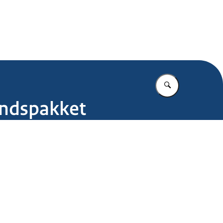
.nl
Vul in wat u z
andspakket