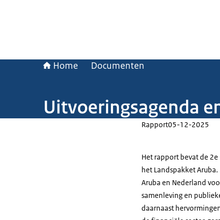
Home
Documenten
Uitvoeringsagenda e
Rapport
05-12-2025
Het rapport bevat de 2e
het Landspakket Aruba.
Aruba en Nederland voo
samenleving en publieke
daarnaast hervormingen 