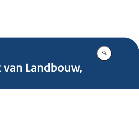
.nl
Vul in wat u z
at van Landbouw,