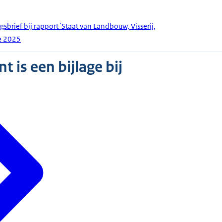
gsbrief bij rapport 'Staat van Landbouw, Visserij,
ie 2025
 is een bijlage bij