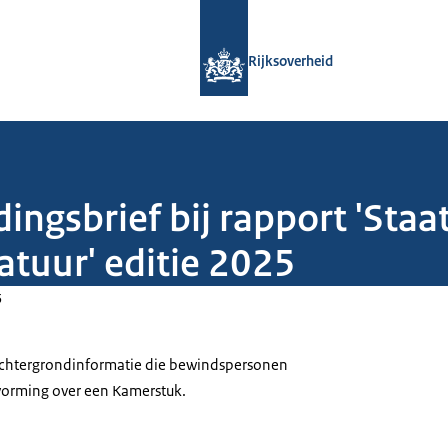
Naar de homepage van Rijksoverheid
Rijksoverheid
dingsbrief bij rapport 'Sta
Natuur' editie 2025
5
 achtergrondinformatie die bewindspersonen
tvorming over een Kamerstuk.