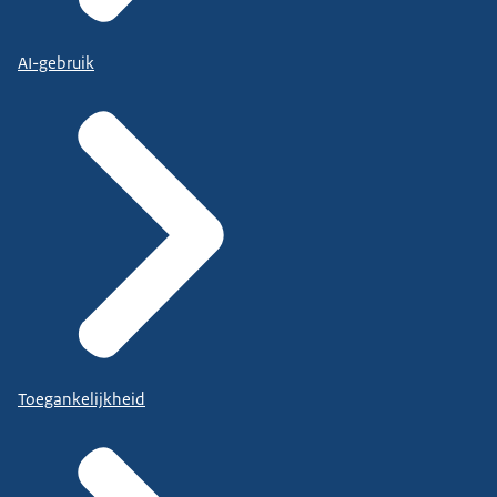
AI-gebruik
Toegankelijkheid