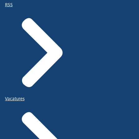
RSS
Vacatures