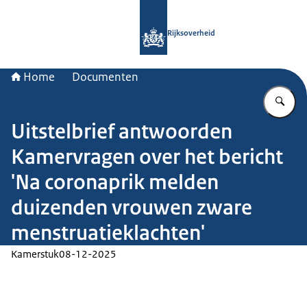
Naar de homepage van Rijksoverheid
Rijksoverheid
Home
Documenten
Vu
Uitstelbrief antwoorden
Kamervragen over het bericht
'Na coronaprik melden
duizenden vrouwen zware
menstruatieklachten'
Kamerstuk
08-12-2025