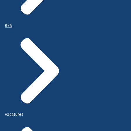
RSS
Vacatures