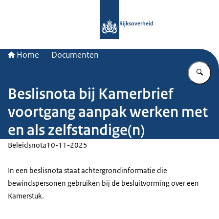
Naar de homepage van Rijksoverheid
Rijksoverheid
Home
Documenten
Vu
Beslisnota bij Kamerbrief
voortgang aanpak werken met
en als zelfstandige(n)
Beleidsnota
10-11-2025
In een beslisnota staat achtergrondinformatie die
bewindspersonen gebruiken bij de besluitvorming over een
Kamerstuk.