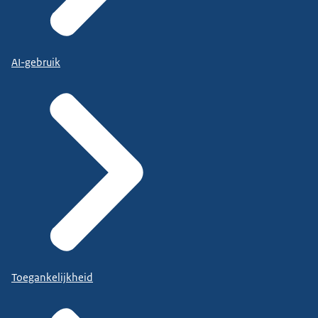
AI-gebruik
Toegankelijkheid