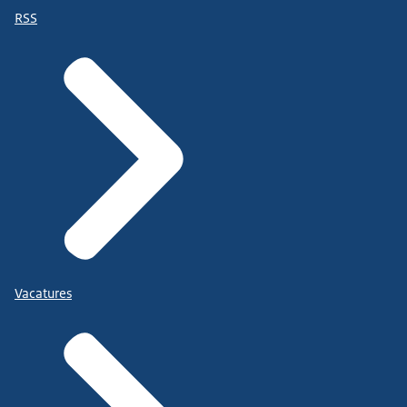
RSS
Vacatures