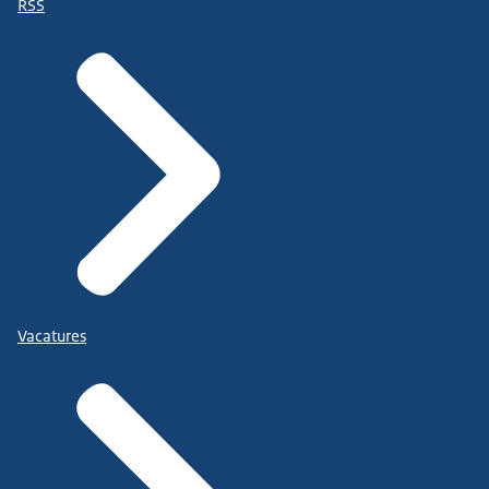
RSS
Vacatures