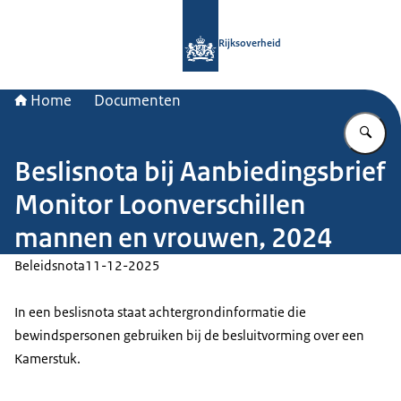
Naar de homepage van Rijksoverheid
Rijksoverheid
Home
Documenten
Vu
Beslisnota bij Aanbiedingsbrief
Monitor Loonverschillen
mannen en vrouwen, 2024
Beleidsnota
11-12-2025
In een beslisnota staat achtergrondinformatie die
bewindspersonen gebruiken bij de besluitvorming over een
Kamerstuk.