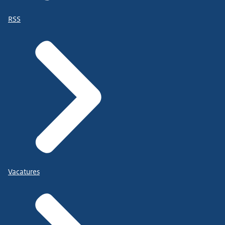
RSS
Vacatures