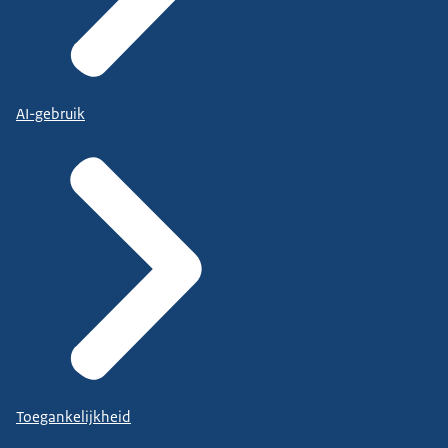
AI-gebruik
Toegankelijkheid