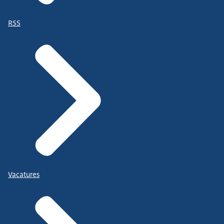
RSS
Vacatures