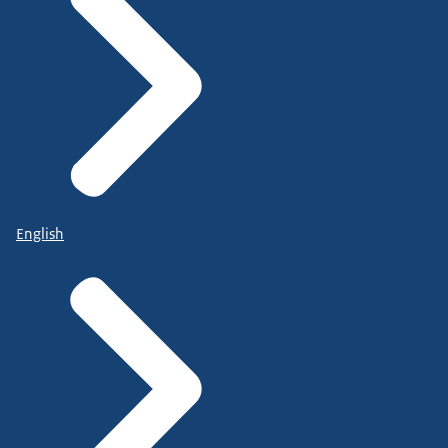
English