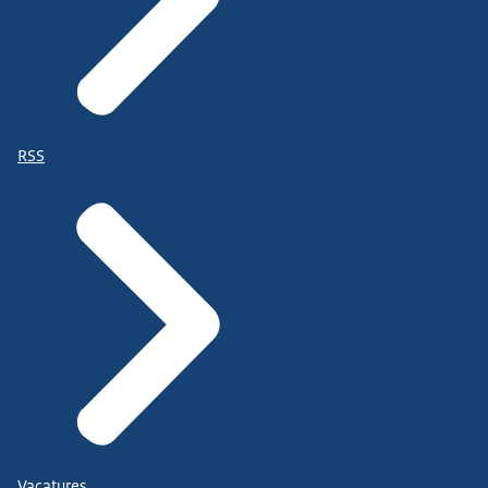
RSS
Vacatures