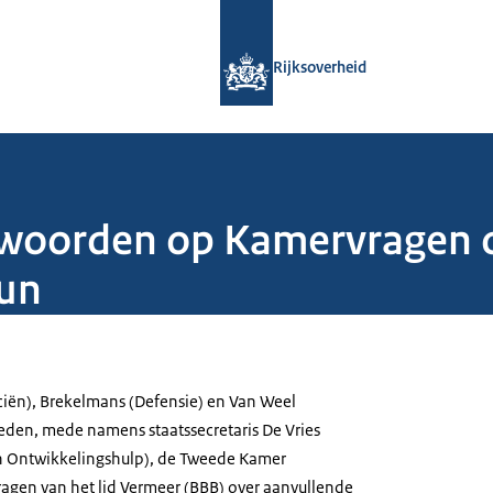
Naar de homepage van Rijksoverheid
Rijksoverheid
twoorden op Kamervragen 
eun
ciën), Brekelmans (Defensie) en Van Weel
eden, mede namens staatssecretaris De Vries
n Ontwikkelingshulp), de Tweede Kamer
gen van het lid Vermeer (BBB) over aanvullende