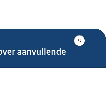
.nl
Vul in wat u z
over aanvullende