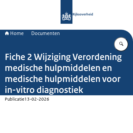
Naar de homepage van Rijksoverheid
Rijksoverheid
Home
Documenten
Vu
Fiche 2 Wijziging Verordening
medische hulpmiddelen en
medische hulpmiddelen voor
in-vitro diagnostiek
Publicatie
13-02-2026