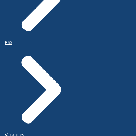
RSS
Vacatures