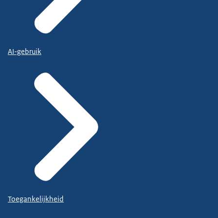
AI-gebruik
Toegankelijkheid