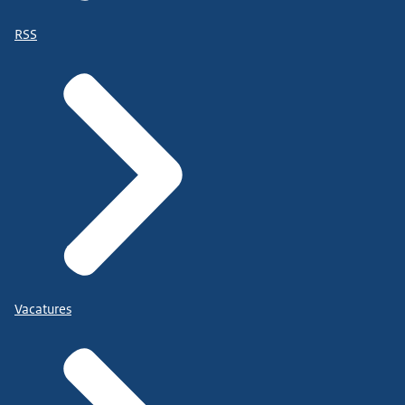
RSS
Vacatures