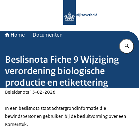
Naar de homepage van Rijksoverheid
Rijksoverheid
Home
Documenten
Vu
Beslisnota Fiche 9 Wijziging
verordening biologische
productie en etikettering
Beleidsnota
13-02-2026
In een beslisnota staat achtergrondinformatie die
bewindspersonen gebruiken bij de besluitvorming over een
Kamerstuk.