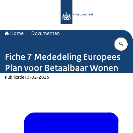
Naar de homepage van Rijksoverheid
Rijksoverheid
Home
Documenten
Vu
Fiche 7 Mededeling Europees
Plan voor Betaalbaar Wonen
Publicatie
13-02-2026