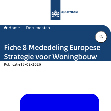
Naar de homepage van Rijksoverheid
Rijksoverheid
Home
Documenten
Vu
Fiche 8 Mededeling Europese
Strategie voor Woningbouw
Publicatie
13-02-2026