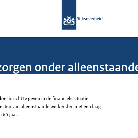
Naar de homepage van Rijksoverheid
Rijksoverheid
zorgen onder alleenstaan
oel inzicht te geven in de financiële situatie,
specten van alleenstaande werkenden met een laag
 65 jaar.