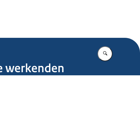
.nl
Vul in wat u z
de werkenden