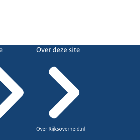
e
Over deze site
Over Rijksoverheid.nl