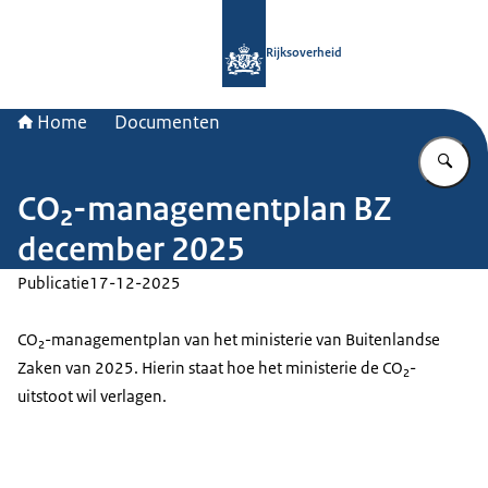
Naar de homepage van Rijksoverheid
Rijksoverheid
Home
Documenten
Vu
CO₂-managementplan BZ
december 2025
Publicatie
17-12-2025
CO₂-managementplan van het ministerie van Buitenlandse
Zaken van 2025. Hierin staat hoe het ministerie de CO₂-
uitstoot wil verlagen.