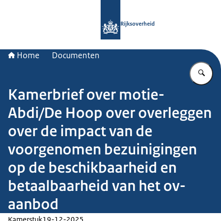
Naar de homepage van Rijksoverheid
Rijksoverheid
Home
Documenten
Vu
Kamerbrief over motie-
Abdi/De Hoop over overleggen
over de impact van de
voorgenomen bezuinigingen
op de beschikbaarheid en
betaalbaarheid van het ov-
aanbod
Kamerstuk
19-12-2025