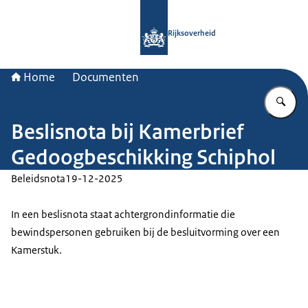
Naar de homepage van Rijksoverheid
Rijksoverheid
Home
Documenten
Vu
Beslisnota bij Kamerbrief
Gedoogbeschikking Schiphol
Beleidsnota
19-12-2025
In een beslisnota staat achtergrondinformatie die
bewindspersonen gebruiken bij de besluitvorming over een
Kamerstuk.