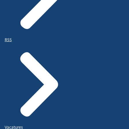
RSS
Vacatures