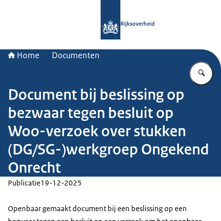
Naar de homepage van Rijksoverheid
Rijksoverheid
Home
Documenten
Vu
Document bij beslissing op
bezwaar tegen besluit op
Woo-verzoek over stukken
(DG/SG-)werkgroep Ongekend
Onrecht
Publicatie
19-12-2025
Openbaar gemaakt document bij een beslissing op een