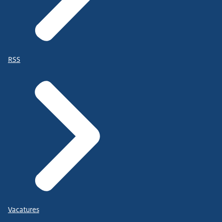
RSS
Vacatures