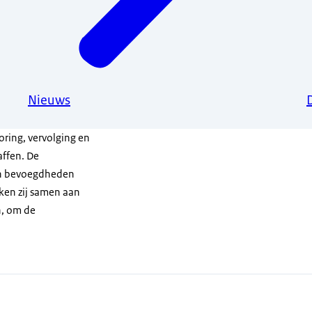
Nieuws
ring, vervolging en
affen. De
 en bevoegdheden
ken zij samen aan
n, om de