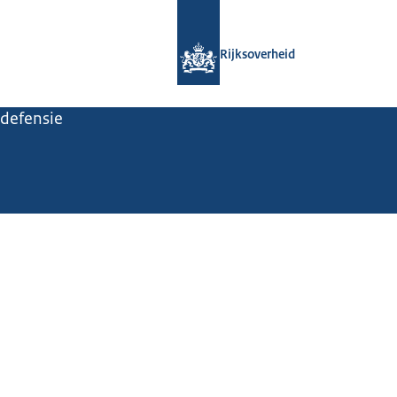
Naar de homepage van Rijksoverheid
Rijksoverheid
 defensie