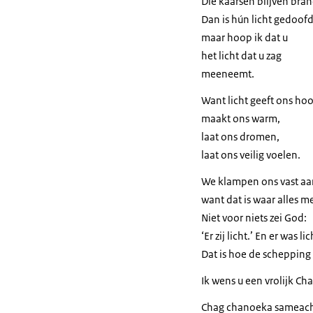
Die kaarsen blijven bran
Dan is hún licht gedoofd
maar hoop ik dat u
het licht dat u zag
meeneemt.
Want licht geeft ons ho
maakt ons warm,
laat ons dromen,
laat ons veilig voelen.
We klampen ons vast aan
want dat is waar alles m
Niet voor niets zei God:
‘Er zij licht.’ En er was lic
Dat is hoe de schepping
Ik wens u een vrolijk Ch
Chag chanoeka sameac