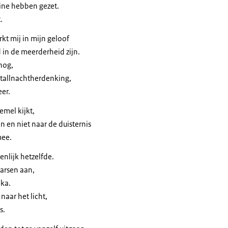
ine hebben gezet.
.
rkt mij in mijn geloof
 in de meerderheid zijn.
 nog,
stallnachtherdenking,
eer.
hemel kijkt,
en en niet naar de duisternis
mee.
nlijk hetzelfde.
aarsen aan,
ka.
aar het licht,
s.