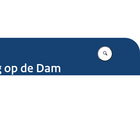
.nl
Vul in wat u z
g op de Dam