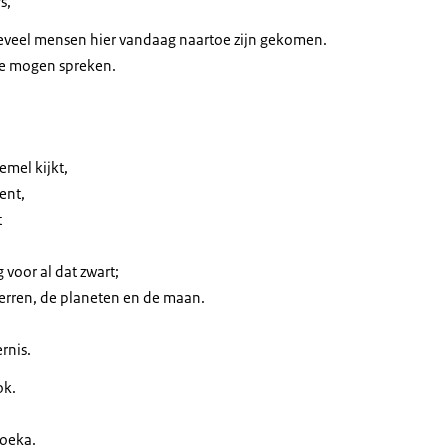
s,
eveel mensen hier vandaag naartoe zijn gekomen.
te mogen spreken.
hemel kijkt,
ent,
t
voor al dat zwart;
terren, de planeten en de maan.
rnis.
ok.
noeka.