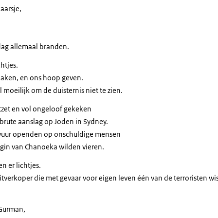
aarsje,
 dag allemaal branden.
chtjes.
 maken, en ons hoop geven.
 moeilijk om de duisternis niet te zien.
zet en vol ongeloof gekeken
 brute aanslag op Joden in Sydney.
et vuur openden op onschuldige mensen
egin van Chanoeka wilden vieren.
 er lichtjes.
tverkoper die met gevaar voor eigen leven één van de terroristen w
 Gurman,