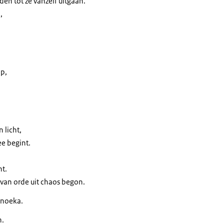
den tot ze vanzelf uitgaan.
,
op,
 licht,
ee begint.
ht.
 van orde uit chaos begon.
anoeka.
h.