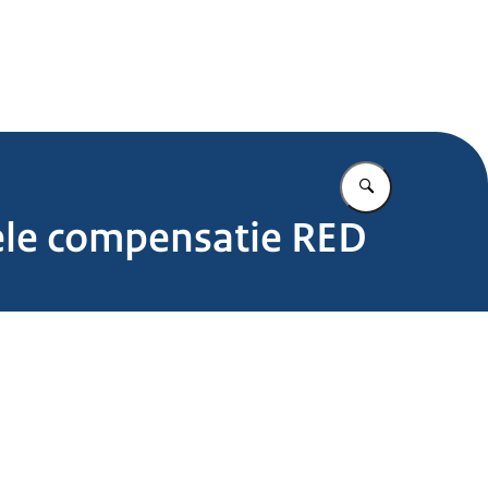
.nl
Vul in wat u z
ele compensatie RED