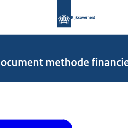
Naar de homepage van Rijksoverheid
Rijksoverheid
document methode financi