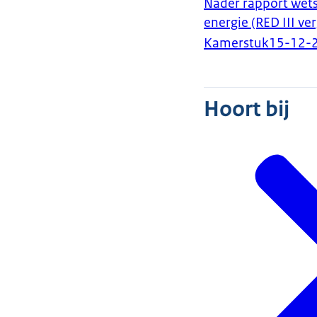
Nader rapport wets
energie (RED III v
Kamerstuk
15-12-
Hoort bij