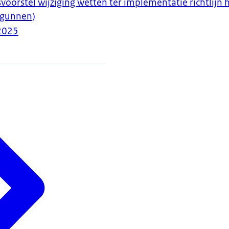
voorstel wijziging wetten ter implementatie richtlijn
ergunnen)
2025