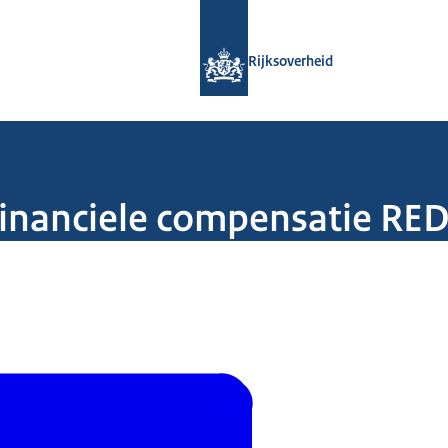
Naar de homepage van Rijksoverheid
Rijksoverheid
inanciele compensatie RED 