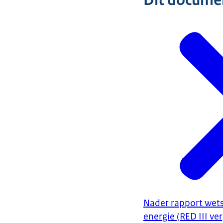
Dit document
Nader rapport wets
energie (RED III v