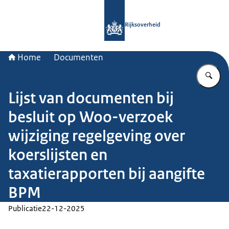
Naar de homepage van Rijksoverheid
Rijksoverheid
Home
Documenten
Vu
Lijst van documenten bij
besluit op Woo-verzoek
wijziging regelgeving over
koerslijsten en
taxatierapporten bij aangifte
BPM
Publicatie
22-12-2025