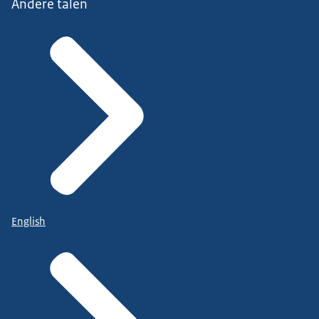
Andere talen
English