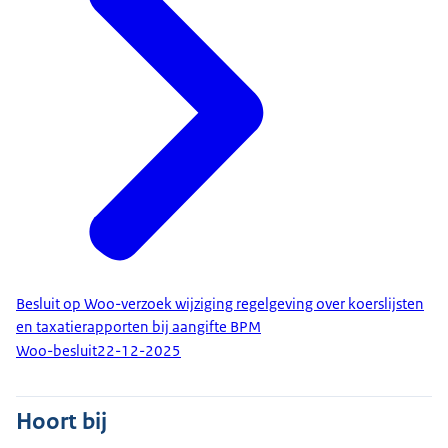
Besluit op Woo-verzoek wijziging regelgeving over koerslijsten
en taxatierapporten bij aangifte BPM
Woo-besluit
22-12-2025
Hoort bij