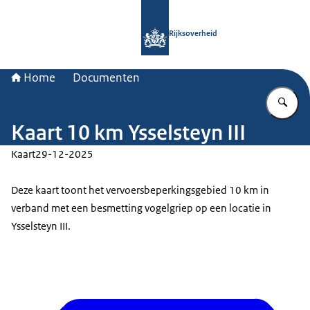
Naar de homepage van Rijksoverheid
Rijksoverheid
Home
Documenten
Vu
Kaart 10 km Ysselsteyn III
Kaart
29-12-2025
Deze kaart toont het vervoersbeperkingsgebied 10 km in
verband met een besmetting vogelgriep op een locatie in
Ysselsteyn III.