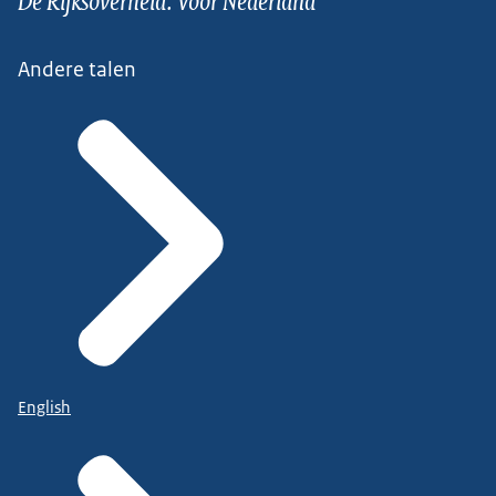
Andere talen
English