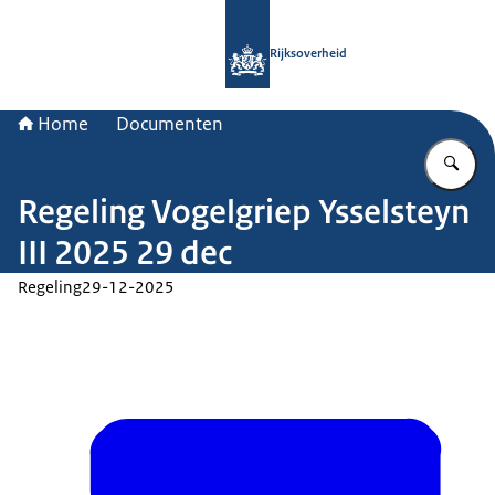
Naar de homepage van Rijksoverheid
Rijksoverheid
Home
Documenten
Vu
Regeling Vogelgriep Ysselsteyn
III 2025 29 dec
Regeling
29-12-2025