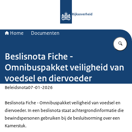
Naar de homepage van Rijksoverheid
Rijksoverheid
Home
Documenten
Vu
Beslisnota Fiche -
Omnibuspakket veiligheid van
voedsel en diervoeder
Beleidsnota
07-01-2026
Beslisnota Fiche - Omnibuspakket veiligheid van voedsel en
diervoeder. In een beslisnota staat achtergrondinformatie die
bewindspersonen gebruiken bij de besluitvorming over een
Kamerstuk.