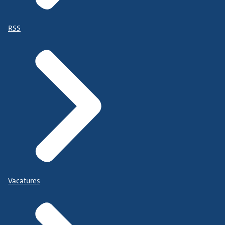
RSS
Vacatures